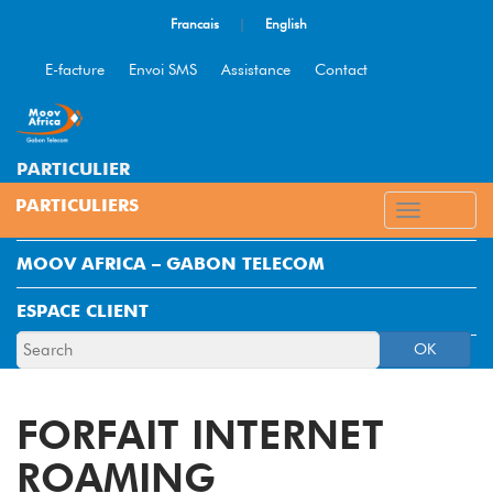
Francais
|
English
E-facture
Envoi SMS
Assistance
Contact
PARTICULIER
ENTREPRISE
MOOV AFRICA – GABON TELECOM
ESPACE CLIENT
OK
FORFAIT INTERNET
ROAMING