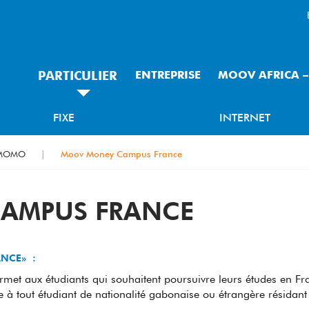
PARTICULIER
ENTREPRISE
MOOV AFRICA 
FIXE
INTERNET
MOMO
Moov Money Campus France
AMPUS FRANCE
CE» :​​
et aux étudiants qui souhaitent poursuivre leurs études en Fr
se à tout étudiant de nationalité gabonaise ou étrangère résida