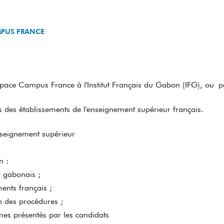
MPUS FRANCE
‘espace Campus France à l'Institut Français du Gabon (IFG), ou 
s des établissements de l'enseignement supérieur français.
enseignement supérieur
on :
if gabonais ;
ments français ;
on des procédures ;
mes présentés par les candidats