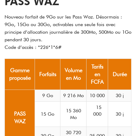
PASS WAZ
Nouveau forfait de 9Go sur les Pass Waz. Désormais :
9Go, 15Go ou 30Go, activables une seule fois avec
principe d’allocation journalière de 300Mo, 500Mo ou 1Go
pendant 30 jours.
Code d’accès : *226*1*6#
Tarifs
Gamme
Volume
Forfaits
en
Durée
proposée
en Mo
FCFA
9 Go
9 216 Mo
10 000
30 j​
​15
15 360
PASS
15 Go
000
​30 j​
Mo
WAZ
30 720
​30 Go
25 000​
​30 j