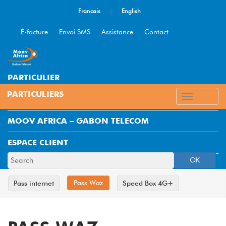
Francais
|
English
E-facture
Envoi SMS
Assistance
Contact
PARTICULIER
ENTREPRISE
MOOV AFRICA – GABON TELECOM
ESPACE CLIENT
OK
Pass Waz
Pass internet
Speed Box 4G+