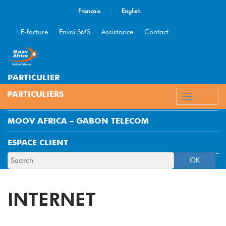
Francais
|
English
E-facture
Envoi SMS
Assistance
Contact
PARTICULIER
ENTREPRISE
MOOV AFRICA – GABON TELECOM
ESPACE CLIENT
OK
INTERNET