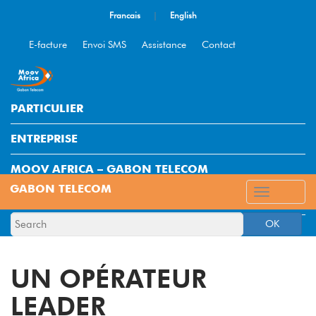
Francais
|
English
E-facture
Envoi SMS
Assistance
Contact
PARTICULIER
ENTREPRISE
MOOV AFRICA – GABON TELECOM
ESPACE CLIENT
OK
UN OPÉRATEUR
LEADER