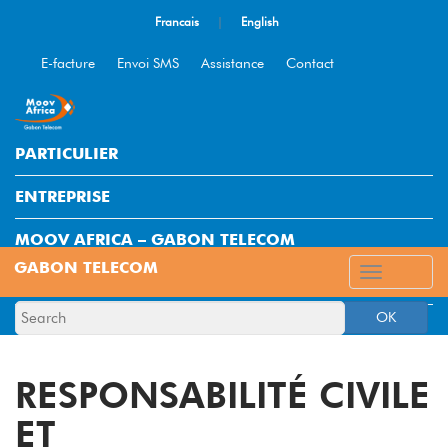
Francais
|
English
E-facture
Envoi SMS
Assistance
Contact
PARTICULIER
ENTREPRISE
MOOV AFRICA – GABON TELECOM
ESPACE CLIENT
OK
RESPONSABILITÉ CIVILE
ET