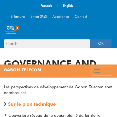
Francais
|
English
E-facture
Envoi SMS
Assistance
Contact
OK
GOVERNANCE AND
KEYDATES
Les perspectives de développement de Gabon Telecom sont
nombreuses.
Sur le plan technique
Couverture réseau de la quasi-totalité du territoire