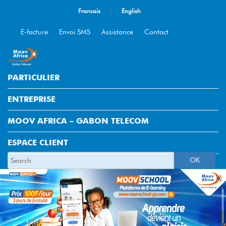
Francais
|
English
E-facture
Envoi SMS
Assistance
Contact
PARTICULIER
ENTREPRISE
MOOV AFRICA – GABON TELECOM
ESPACE CLIENT
OK